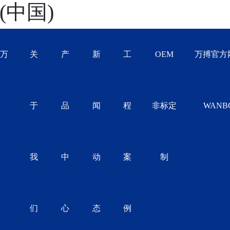
(中国)
_万
关
产
新
工
OEM
万搏官方
于
品
闻
程
非标定
WANB
产品中心
PRODUCTS
我
中
动
案
制
们
心
态
例