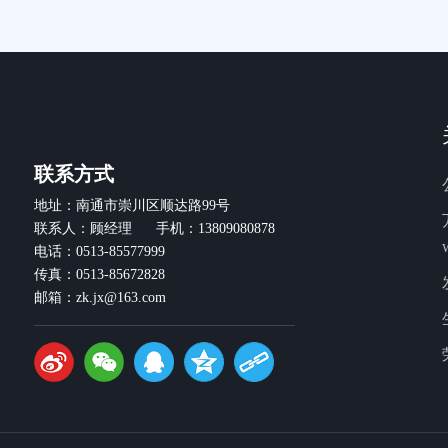
联系方式
地址：南通市崇川区顺达路99号
联系人：顾经理 手机：13809080878
电话：0513-85577999
传真：0513-85672828
邮箱：zk.jx@163.com