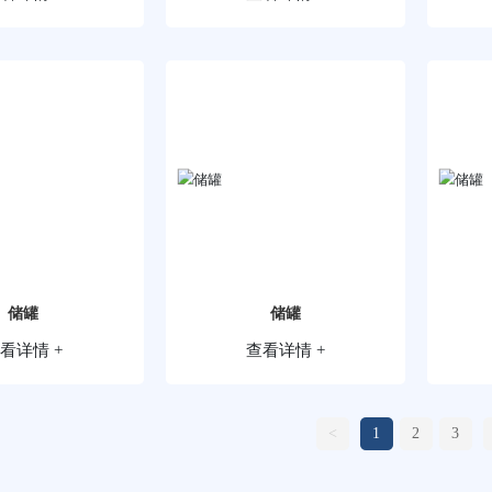
储罐
储罐
看详情 +
查看详情 +
<
1
2
3