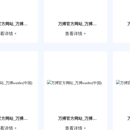
官方网站_万搏
万搏官方网站_万搏
nbo(中国)
wanbo(中国)
看详情 +
查看详情 +
官方网站_万搏
万搏官方网站_万搏
nbo(中国)
wanbo(中国)
看详情 +
查看详情 +