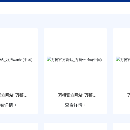
官方网站_万搏
万搏官方网站_万搏
nbo(中国)
wanbo(中国)
看详情 +
查看详情 +