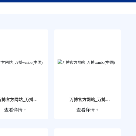
万搏官方网站_万搏
万搏官方网站_万搏
wanbo(中国)
wanbo(中国)
查看详情 +
查看详情 +