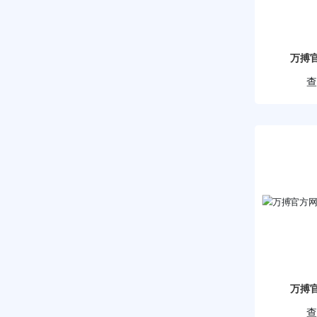
万搏
wa
查
万搏
wa
查