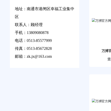
地址：南通市港闸区幸福工业集中
区
联系人：顾经理
手机：13809080878
电话：0513-85577999
传真：0513-85672828
万搏
邮箱：zk.jx@163.com
wa
查