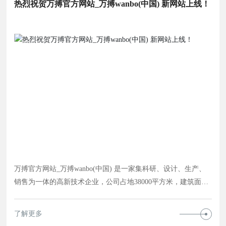
热烈祝贺万搏官方网站_万搏wanbo(中国) 新网站上线！
万搏官方网站_万搏wanbo(中国) 是一家集科研、设计、生产、
销售为一体的高新技术企业，公司占地38000平方米，建筑面积
22000平方米。公司主营业务有环保设备研发制造(废水、废气处
理)，压力容器设计制造(不锈钢反应釜、万搏官方网站_万搏
了解更多
wanbo(中国) 、储气罐、氧气过滤器)，非标制造。公司坚持以