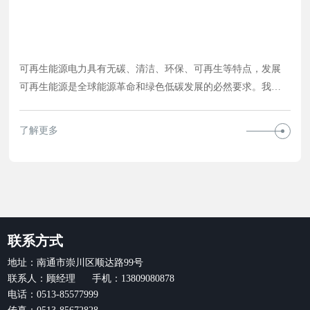
可再生能源电力具有无碳、清洁、环保、可再生等特点，发展
可再生能源是全球能源革命和绿色低碳发展的必然要求。我国
已向世界承诺，2020年和2030年，我国非化石能源占一次能源
消费比重分别达到15%和20%，2030年碳排放达到峰值。建立可
了解更多
再生能源配额制(以下简称“配额制”)和绿色电力证书(以下简称
“绿证”)交易制度，正是我国促进可再生能源发展、推动能源体
制变革、实现非化石能源消费目标的重要途径。 一
联系方式
地址：南通市崇川区顺达路99号
联系人：顾经理 手机：13809080878
电话：0513-85577999