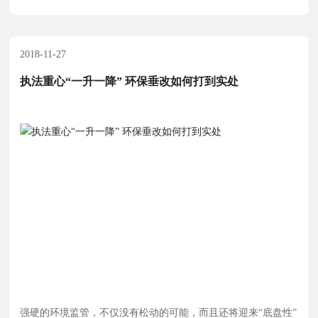
创新推动产业升级，以精益生产确保产品质量，已取得中华人
民共和国技术监督局颁发的第一、二类压力容器特种设备制造
许可证。公司作为环保行业龙头企业德国
2018-11-27
执法重心“一升一降” 环保垂改如何打到实处
强硬的环境监管，不仅没有松动的可能，而且还将迎来“底盘性”