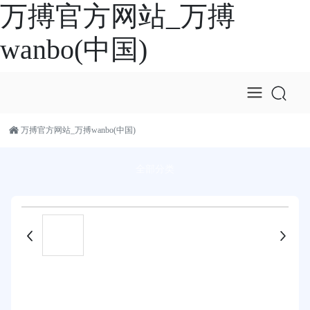
万搏官方网站_万搏
wanbo(中国)
万搏官方网站_万搏wanbo(中国)
全部分类