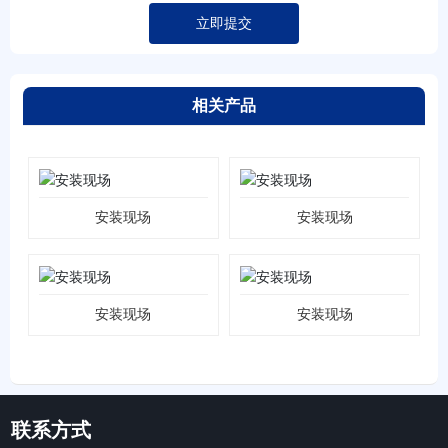
立即提交
相关产品
安装现场
安装现场
安装现场
安装现场
联系方式