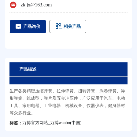
zk.jx@163.com
相关产品
产品询价
产品描述
生产各类精密压缩弹簧、拉伸弹簧、扭转弹簧、涡卷弹簧、异
形弹簧、线成型，弹片及五金冲压件，广泛应用于汽车、电动
工具、家用电器、工业电器、机械设备、仪器仪表，健身器材
等众多行业。
万搏官方网站_万搏wanbo(中国)
标签：