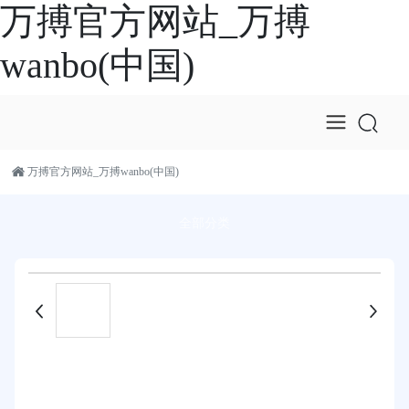
万搏官方网站_万搏
wanbo(中国)
万搏官方网站_万搏wanbo(中国)
全部分类