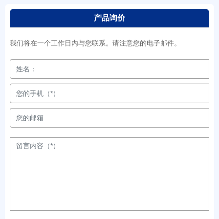
产品询价
我们将在一个工作日内与您联系。请注意您的电子邮件。