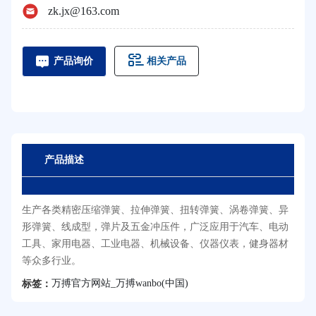
zk.jx@163.com
相关产品
产品询价
产品描述
生产各类精密压缩弹簧、拉伸弹簧、扭转弹簧、涡卷弹簧、异
形弹簧、线成型，弹片及五金冲压件，广泛应用于汽车、电动
工具、家用电器、工业电器、机械设备、仪器仪表，健身器材
等众多行业。
万搏官方网站_万搏wanbo(中国)
标签：