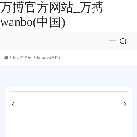
万搏官方网站_万搏
wanbo(中国)
万搏官方网站_万搏wanbo(中国)
全部分类