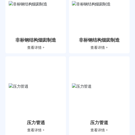
非标钢结构烟囱制造
非标钢结构烟囱制造
查看详情 +
查看详情 +
压力管逍
压力管道
查看详情 +
查看详情 +