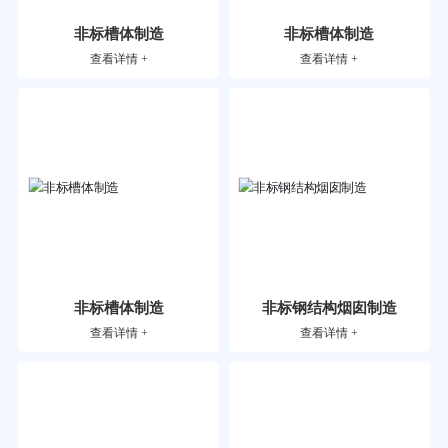
非标槽体制造
非标槽体制造
查看详情 +
查看详情 +
非标槽体制造
非标钢结构烟囱制造
查看详情 +
查看详情 +