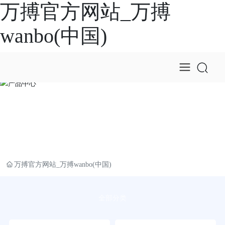
万搏官方网站_万搏
wanbo(中国)
产品中心
万搏官方网站_万搏wanbo(中国)
全部分类