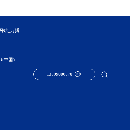
网站_万搏
O(中国)
13809080878
安装现场
产品广泛应用于汽车、电动工具、家用电器、工业电器、
机械设备、仪器仪表，健身器材等众多行业。