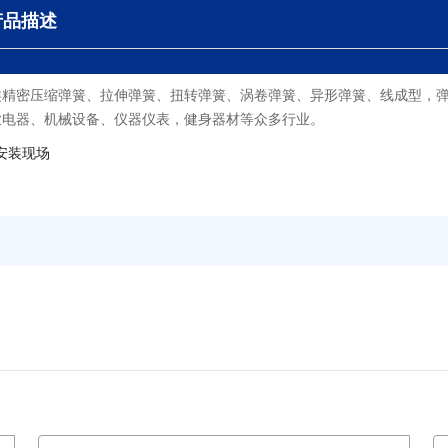
产品描述
类精密压缩弹簧、拉伸弹簧、扭转弹簧、涡卷弹簧、异形弹簧、线成型，
业电器、机械设备、仪器仪表，健身器材等众多行业。
安装现场