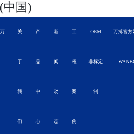
(中国)
_万
关
产
新
工
OEM
万搏官方
于
品
闻
程
非标定
WANB
我
中
动
案
制
们
心
态
例