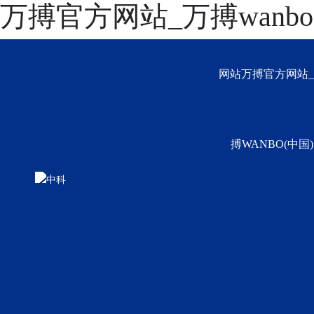
万搏官方网站_万搏wanbo
网站万搏官方网站
万搏官方网站_万搏wanbo(中国)
搏WANBO(中国)
产品中心
压力容器
环保设备