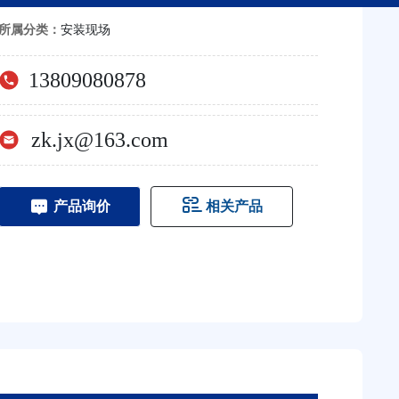
所属分类：
安装现场
13809080878
zk.jx@163.com
产品询价
相关产品