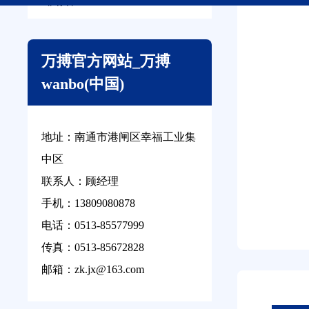
非标件
万搏官方网站_万搏
wanbo(中国)
地址：南通市港闸区幸福工业集
中区
联系人：顾经理
手机：13809080878
电话：0513-85577999
传真：0513-85672828
邮箱：zk.jx@163.com