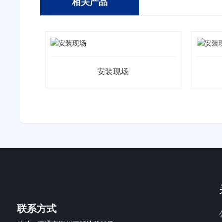
相关产品
安装现场
联系方式