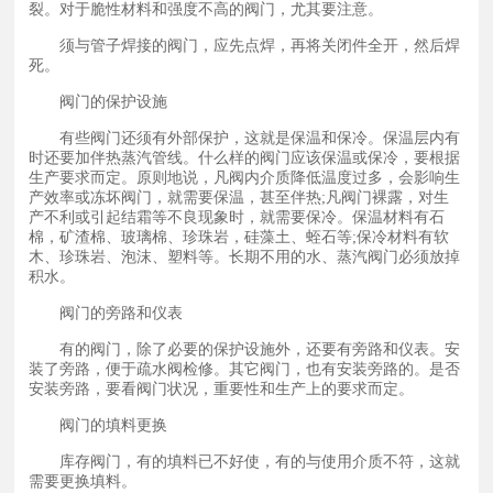
裂。对于脆性材料和强度不高的阀门，尤其要注意。
须与管子焊接的阀门，应先点焊，再将关闭件全开，然后焊
死。
阀门的保护设施
有些阀门还须有外部保护，这就是保温和保冷。保温层内有
时还要加伴热蒸汽管线。什么样的阀门应该保温或保冷，要根据
生产要求而定。原则地说，凡阀内介质降低温度过多，会影响生
产效率或冻坏阀门，就需要保温，甚至伴热;凡阀门裸露，对生
产不利或引起结霜等不良现象时，就需要保冷。保温材料有石
棉，矿渣棉、玻璃棉、珍珠岩，硅藻土、蛭石等;保冷材料有软
木、珍珠岩、泡沫、塑料等。长期不用的水、蒸汽阀门必须放掉
积水。
阀门的旁路和仪表
有的阀门，除了必要的保护设施外，还要有旁路和仪表。安
装了旁路，便于疏水阀检修。其它阀门，也有安装旁路的。是否
安装旁路，要看阀门状况，重要性和生产上的要求而定。
阀门的填料更换
库存阀门，有的填料已不好使，有的与使用介质不符，这就
需要更换填料。