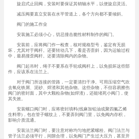
旋启式止回阀，安装时要保证其销轴水平，以便旋启灵活。
减压阀要直立安装在水平管道上，各个方向都不要倾斜。
阀门的施工作业
安装施工必须小心，切忌撞击脆性材料制作的阀门。
安装前，应将阀门作一检查，核对规格型号，鉴定有无损
坏，尤其对于阀杆。还要转动几下，看是否歪斜，因为运输过程
中，最易撞歪阀杆。还要清除阀内的杂物。
阀门起吊时，绳子不要系在手轮或阀杆上，以免损坏这些部
件，应该系在法兰上。
对于阀门所连接的管路，一定要清扫干净。可用压缩空气吹
去氧化铁屑、泥砂、焊渣和其他杂物。这些杂物，不但容易擦伤
阀门的密封面，其中大颗粒杂物(如焊渣)，还能堵死小阀门，使
其失效。
安装螺口阀门时，应将密封填料(线麻加铅油或聚四氟乙烯
生料带)，包在管子螺纹上，不要弄到阀门里，以免阀内存积，
影响介质流通。
安装法兰阀门时，要注意对称均匀地把紧螺栓。阀门法兰与
管子法兰必须平行，间隙合理，以免阀门产生过大压力，甚至开