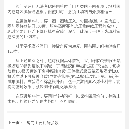
阀门制造厂无法考虑使用单位千门万类的不同介质，填料函
内总是装填普通盘根，但使用时，必须让填料与介质相适应。
在更换填料时，要一圈一圈地压入。每圈接缝以45度为宜，
圈与圈接缝错开180度。填料高度要考虑压盖继续压紧的余地，
现时又要让压盖下部压填料室适当深度，此深度一般可为填料室
总深度的10-20%。
对于要求高的阀门，接缝角度为30度。圈与圈之间接缝错开
120度。
除上述填料之处，还可根据具体情况，采用橡胶O形环(天然
橡胶耐60摄氏度以下弱碱，丁睛橡胶耐80摄氏度以下油品，氟橡
胶耐150摄氏度以下多种腐蚀介质)三件叠式聚四氟乙烯圈(耐200
摄氏度以下强腐蚀介质)尼龙碗状圈(耐120摄氏度以下氨、碱)等
成形填料。在普通石棉盘根外面，包一层聚四氟乙烯生料带，能
提高密封效果，减轻阀杆的电化学腐蚀。
在压紧填料时，要同时转动阀杆，以保持四周均匀，并防止
太死，拧紧压盖要用力均匀，不可倾斜。
上一页：
阀门主要功能参数