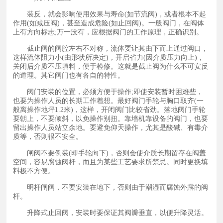
装反，就会影响使用效果与寿命(如节流阀)，或者根本不起
作用(如减压阀)，甚至造成危险(如止回阀)。一般阀门，在阀体
上有方向标志;万一没有，应根据阀门的工作原理，正确识别。
截止阀的阀腔左右不对称，流体要让其由下而上通过阀口，
这样流体阻力小(由形状所决定)，开启省力(因介质压力向上)，
关闭后介质不压填料，便于检修。这就是截止阀为什么不可安反
的道理。其它阀门也有各自的特性。
阀门安装的位置，必须方便于操作;即使安装暂时困难些，
也要为操作人员的长期工作着想。最好阀门手轮与胸口取齐(一
般离操作地坪1.2米)，这样，开闭阀门比较省劲。落地阀门手轮
要朝上，不要倾斜，以免操作别扭。靠墙机靠设备的阀门，也要
留出操作人员站立余地。要避免仰天操作，尤其是酸碱、有毒介
质等，否则很不安全。
闸阀不要倒装(即手轮向下)，否则会使介质长期留存在阀盖
空间，容易腐蚀阀杆，而且为某些工艺要求所禁忌。同时更换填
料极不方便。
明杆闸阀，不要安装在地下，否则由于潮湿而腐蚀外露的阀
杆。
升降式止回阀，安装时要保证其阀瓣垂直，以便升降灵活。